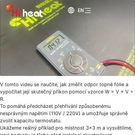
EN
V tomto videu se naučíte, jak změřit odpor topné fólie a
vypočítat její skutečný příkon pomocí vzorce W = V × V ÷
R.
To pomáhá předcházet přehřívání způsobenému
nesprávným napětím (110V / 220V) a umožňuje správně
zvolit kapacitu termostatu.
Ukážeme reálný příklad pro místnost 3×3 m a vysvětlíme,