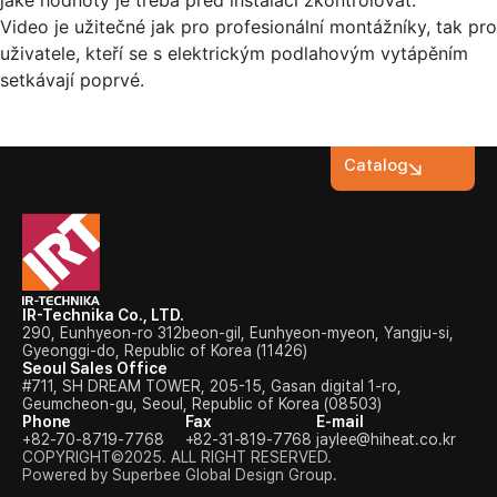
jaké hodnoty je třeba před instalací zkontrolovat.
Video je užitečné jak pro profesionální montážníky, tak pro
uživatele, kteří se s elektrickým podlahovým vytápěním
setkávají poprvé.
Catalog
IR-Technika Co., LTD.
290, Eunhyeon-ro 312beon-gil, Eunhyeon-myeon, Yangju-si,
Gyeonggi-do, Republic of Korea (11426)
Seoul Sales Office
#711, SH DREAM TOWER, 205-15, Gasan digital 1-ro,
Geumcheon-gu, Seoul, Republic of Korea (08503)
Phone
Fax
E-mail
+82-70-8719-7768
+82-31-819-7768
jaylee@hiheat.co.kr
COPYRIGHT©2025. ALL RIGHT RESERVED.
Powered by Superbee Global Design Group.