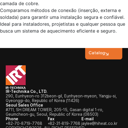
camada de cobre.
Comparamos métodos de conexão (inserção, externa e
soldada) para garantir uma instalação segura e confiável.
Ideal para instaladores, projetistas e qualquer pessoa que
busca um sistema de aquecimento eficiente e seguro.
Catalog
IR-Technika Co., LTD.
290, Eunhyeon-ro 312beon-gil, Eunhyeon-myeon, Yangju-si,
Gyeonggi-do, Republic of Korea (11426)
Seoul Sales Office
#711, SH DREAM TOWER, 205-15, Gasan digital 1-ro,
Geumcheon-gu, Seoul, Republic of Korea (08503)
Phone
Fax
E-mail
+82-70-8719-7768
+82-31-819-7768
jaylee@hiheat.co.kr