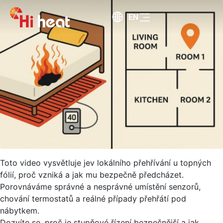
EN
Toto video vysvětluje jev lokálního přehřívání u topných
fólií, proč vzniká a jak mu bezpečně předcházet.
Porovnáváme správné a nesprávné umístění senzorů,
chování termostatů a reálné případy přehřátí pod
nábytkem.
Dozvíte se, proč je stupňové řízení bezpečnější a jak