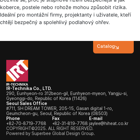
koberce, postele nebo rohože mohou způsobit rizika.
Ideální pro montážní firmy, projektanty i uživatele, kteří
chtějí bezpečný a spolehlivý podlahový ohřev.
Catalog
IR-Technika Co., LTD.
290, Eunhyeon-ro 312beon-gil, Eunhyeon-myeon, Yangju-si,
Gyeonggi-do, Republic of Korea (11426)
Seoul Sales Office
#711, SH DREAM TOWER, 205-15, Gasan digital 1-ro,
Geumcheon-gu, Seoul, Republic of Korea (08503)
Phone
Fax
E-mail
+82-70-8719-7768
+82-31-819-7768
jaylee@hiheat.co.kr
COPYRIGHT©2025. ALL RIGHT RESERVED.
Powered by Superbee Global Design Group.