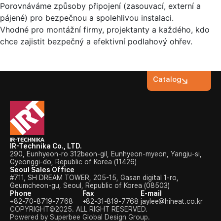
Porovnáváme způsoby připojení (zasouvací, externí a
pájené) pro bezpečnou a spolehlivou instalaci.
Vhodné pro montážní firmy, projektanty a každého, kdo
chce zajistit bezpečný a efektivní podlahový ohřev.
Catalog
IR-Technika Co., LTD.
290, Eunhyeon-ro 312beon-gil, Eunhyeon-myeon, Yangju-si,
Gyeonggi-do, Republic of Korea (11426)
Seoul Sales Office
#711, SH DREAM TOWER, 205-15, Gasan digital 1-ro,
Geumcheon-gu, Seoul, Republic of Korea (08503)
Phone
Fax
E-mail
+82-70-8719-7768
+82-31-819-7768
jaylee@hiheat.co.kr
COPYRIGHT©2025. ALL RIGHT RESERVED.
Powered by Superbee Global Design Group.