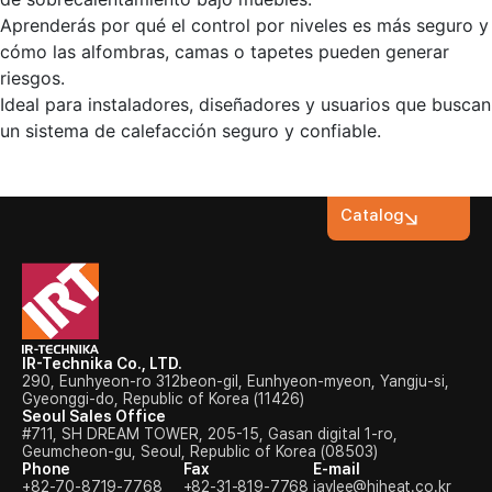
Aprenderás por qué el control por niveles es más seguro y
cómo las alfombras, camas o tapetes pueden generar
riesgos.
Ideal para instaladores, diseñadores y usuarios que buscan
un sistema de calefacción seguro y confiable.
Catalog
IR-Technika Co., LTD.
290, Eunhyeon-ro 312beon-gil, Eunhyeon-myeon, Yangju-si,
Gyeonggi-do, Republic of Korea (11426)
Seoul Sales Office
#711, SH DREAM TOWER, 205-15, Gasan digital 1-ro,
Geumcheon-gu, Seoul, Republic of Korea (08503)
Phone
Fax
E-mail
+82-70-8719-7768
+82-31-819-7768
jaylee@hiheat.co.kr