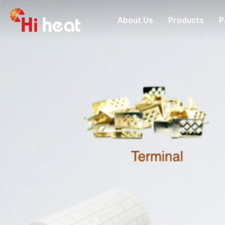
About Us
Products
P