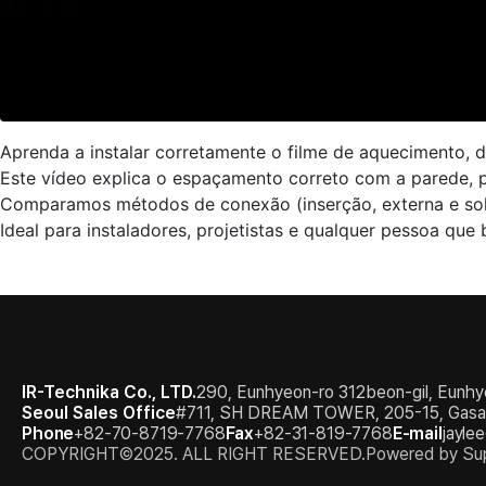
Aprenda a instalar corretamente o filme de aquecimento, 
Este vídeo explica o espaçamento correto com a parede,
Comparamos métodos de conexão (inserção, externa e solda
Ideal para instaladores, projetistas e qualquer pessoa qu
IR-Technika Co., LTD.
290, Eunhyeon-ro 312beon-gil, Eunhy
Seoul Sales Office
#711, SH DREAM TOWER, 205-15, Gasan d
Phone
+82-70-8719-7768
Fax
+82-31-819-7768
E-mail
jayle
COPYRIGHT©2025. ALL RIGHT RESERVED.
Powered by Sup