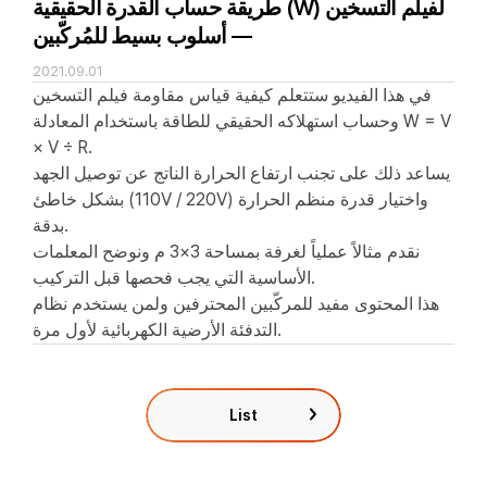
طريقة حساب القدرة الحقيقية (W) لفيلم التسخين
— أسلوب بسيط للمُركّبين
2021.09.01
في هذا الفيديو ستتعلم كيفية قياس مقاومة فيلم التسخين
وحساب استهلاكه الحقيقي للطاقة باستخدام المعادلة W = V
× V ÷ R.
يساعد ذلك على تجنب ارتفاع الحرارة الناتج عن توصيل الجهد
بشكل خاطئ (110V / 220V) واختيار قدرة منظم الحرارة
بدقة.
نقدم مثالاً عملياً لغرفة بمساحة 3×3 م ونوضح المعلمات
الأساسية التي يجب فحصها قبل التركيب.
هذا المحتوى مفيد للمركّبين المحترفين ولمن يستخدم نظام
التدفئة الأرضية الكهربائية لأول مرة.
List