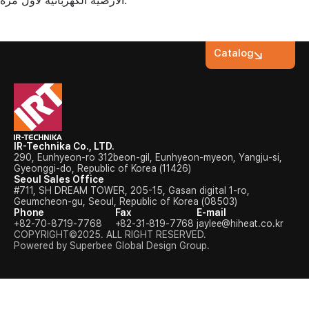
الأرضية الكهربائية لأول مرة.
Catalog
IR-Technika Co., LTD.
290, Eunhyeon-ro 312beon-gil, Eunhyeon-myeon, Yangju-si,
Gyeonggi-do, Republic of Korea (11426)
Seoul Sales Office
#711, SH DREAM TOWER, 205-15, Gasan digital 1-ro,
Geumcheon-gu, Seoul, Republic of Korea (08503)
Phone
Fax
E-mail
+82-70-8719-7768
+82-31-819-7768
jaylee@hiheat.co.kr
COPYRIGHT©2025. ALL RIGHT RESERVED.
Powered by Superbee Global Design Group.